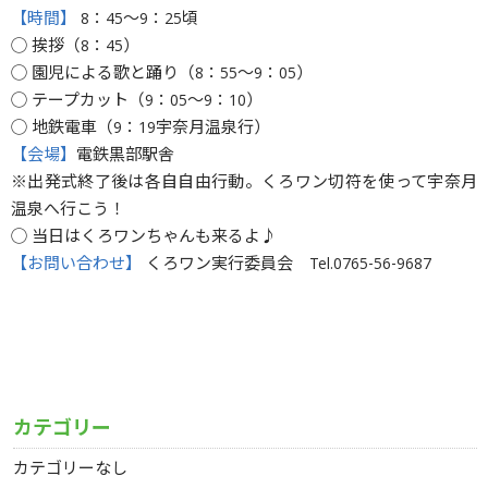
【時間】
8：45〜9：25頃
◯ 挨拶（8：45）
◯ 園児による歌と踊り（8：55〜9：05）
◯ テープカット（9：05〜9：10）
◯ 地鉄電車（9：19宇奈月温泉行）
【会場】
電鉄黒部駅舎
※出発式終了後は各自自由行動。くろワン切符を使って宇奈月
温泉へ行こう！
◯ 当日はくろワンちゃんも来るよ♪
【お問い合わせ】
くろワン実行委員会 Tel.0765-56-9687
カテゴリー
カテゴリーなし