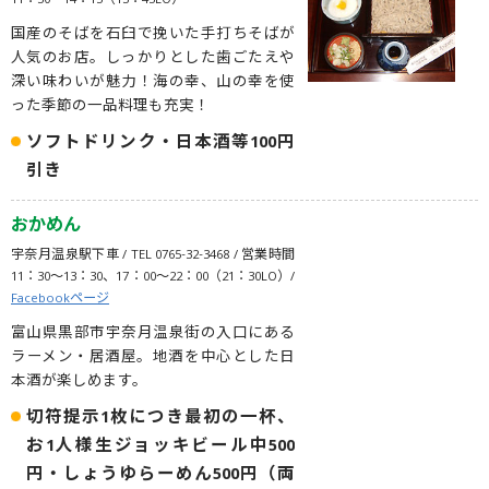
11：30〜14：15（13：45LO）
国産のそばを石臼で挽いた手打ちそばが
人気のお店。しっかりとした歯ごたえや
深い味わいが魅力！海の幸、山の幸を使
った季節の一品料理も充実！
ソフトドリンク・日本酒等100円
引き
おかめん
宇奈月温泉駅下車 / TEL 0765-32-3468 / 営業時間
11：30〜13：30、17：00〜22：00（21：30LO）/
Facebookページ
富山県黒部市宇奈月温泉街の入口にある
ラーメン・居酒屋。地酒を中心とした日
本酒が楽しめます。
切符提示1枚につき最初の一杯、
お1人様生ジョッキビール中500
円・しょうゆらーめん500円（両