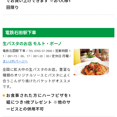
でお買い上げできます ※お1人様1
回限り
電鉄石田駅下車
生パスタのお店 モルト・ボーノ
電鉄石田駅下車 / TEL 0765-57-3900 / 営業時間 1
1：00～15：00、17：00〜20：00 / 定休日 月曜 /
まいぷれページへ
全国に拡大中の生パスタのお店。豊富な
種類のオリジナルソースとパスタによく
合うこんがり焼けたバケットがオススメ
です。
お食事された方にハーフピザを1
組につき1枚プレゼント ※他のサ
ービスとの併用不可