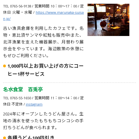
TEL 0765-56-9138 / 営業時間 10：00～17：00 / 定
休日 火曜・水曜 /
https://www.marunaka-suisa
n.jp/
古い漁具倉庫を利用したカフェです。名
物・恵比須サンマや紅鮭も販売中!また、
北洋漁業を支えた機器展示、月替わり展
示会をやっています。海辺散策の休憩に
もぜひご利用ください。
1,000円以上お買い上げの方にコー
ヒー1杯サービス
名水食堂 百兎亭
TEL 0765-55-1650 / 営業時間 11：00～14：00 / 定
休日 不定休 /
instagram
2024年にオープンしたうどん屋さん。生
地の清水を使ったもちもちコシコシの手
打ちうどんが食べられます。
各種うどん100円引き