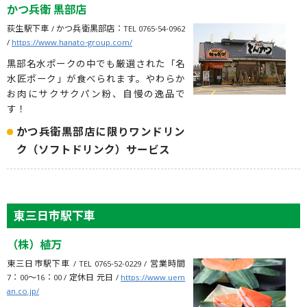
かつ兵衛 黒部店
荻生駅下車 / かつ兵衛黒部店：TEL 0765-54-0962
/
https://www.hanato-group.com/
黒部名水ポークの中でも厳選された「名
水匠ポーク」が食べられます。やわらか
お肉にサクサクパン粉、自慢の逸品で
す！
かつ兵衛黒部店に限りワンドリン
ク（ソフトドリンク）サービス
東三日市駅下車
（株）植万
東三日市駅下車 / TEL 0765-52-0229 / 営業時間
7：00〜16：00 / 定休日 元日 /
https://www.uem
an.co.jp/