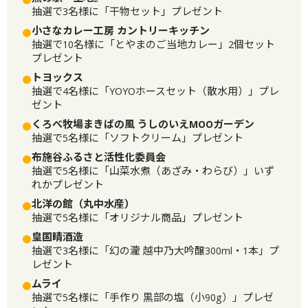
抽選で3名様に「干物セット」プレゼント
小さなカレー工房 カントリーキッチン
抽選で10名様に「とやまのご当地カレー」2個セット
プレゼント
トヨックス
抽選で4名様に「YOYOホースセット（散水用）」プレ
ゼント
くろべ牧場まきばの風 うしのいえMOOガーデン
抽選で5名様に「ソフトクリーム」プレゼント
布施谷ふるさと活性化委員会
抽選で5名様に「山菜水煮（あざみ・わらび）」いず
れかプレゼント
北洋の館（丸中水産）
抽選で5名様に「オリジナル商品」プレゼント
皇国晴酒造
抽選で3名様に「幻の瀧 越中乃大吟醸300ml・1本」プ
レゼント
ムライ
抽選で5名様に「手作り 黒部の塩（小90g）」プレゼ