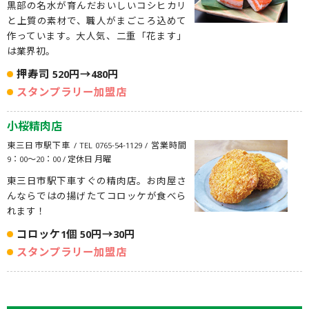
黒部の名水が育んだおいしいコシヒカリ
と上質の素材で、職人がまごころ込めて
作っています。大人気、二重「花ます」
は業界初。
押寿司 520円→480円
スタンプラリー加盟店
小桜精肉店
東三日市駅下車 / TEL 0765-54-1129 / 営業時間
9：00〜20：00 / 定休日 月曜
東三日市駅下車すぐの精肉店。お肉屋さ
んならではの揚げたてコロッケが食べら
れます！
コロッケ1個 50円→30円
スタンプラリー加盟店