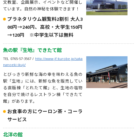
文教室、企画展示、イベントなど開催し
ています。自然の神秘を体験できます！
プラネタリウム観覧料2割引 大人3
00円→240円、高校・大学生150円
→120円 ※中学生以下は無料
魚の駅『生地』できたて館
TEL 0765-57-3567 /
http://www.jf-kurobe.jp/saka
nanoeki-ikuji/
とびっきり新鮮な海の幸を味わえる魚の
駅「生地」には、新鮮な魚を販売してい
る直販棟「とれたて館」と、生地の塩物
を自分で焼けるレストラン棟「できたて
館」があります。
お食事の方にウーロン茶・コーラ
サービス
北洋の館