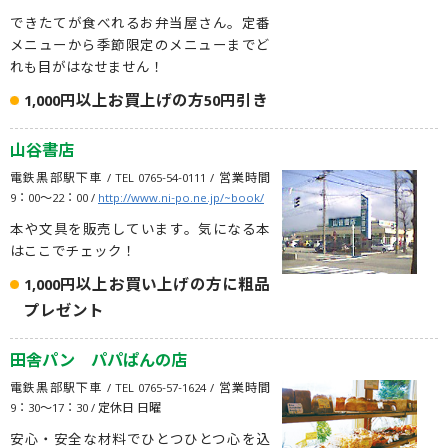
できたてが食べれるお弁当屋さん。定番
メニューから季節限定のメニューまでど
れも目がはなせません！
1,000円以上お買上げの方50円引き
山谷書店
電鉄黒部駅下車 / TEL 0765-54-0111 / 営業時間
9：00～22：00 /
http://www.ni-po.ne.jp/~book/
本や文具を販売しています。気になる本
はここでチェック！
1,000円以上お買い上げの方に粗品
プレゼント
田舎パン パパぱんの店
電鉄黒部駅下車 / TEL 0765-57-1624 / 営業時間
9：30〜17：30 / 定休日 日曜
安心・安全な材料でひとつひとつ心を込