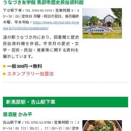
うなづき友学館 黒部市歴史民俗資料館
下立駅下車 / TEL 0765-65-1010 / 営業時間 9：0
0〜18：00 / 定休日 月曜・祝日の翌日、毎月最終
木曜、年末年始 /
https://www.city.kurobe.toya
ma.jp/contents/yuugakukan/
道の駅うなづき内にあり、図書館と歴史
民俗資料館を併設。宇奈月の歴史・文
学・芸術・民俗・産業等に関する資料を
展示しています。
一般300円→無料
スタンプラリー加盟店
新黒部駅・舌山駅下車
居酒屋 かみ平
舌山駅下車 / TEL 0765-52-4788 / 営業時間 11：3
0〜14：00（13：30LO）、17：00〜21：00 / 定休