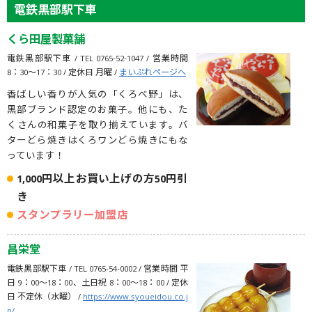
電鉄黒部駅下車
くら田屋製菓舗
電鉄黒部駅下車 / TEL 0765-52-1047 / 営業時間
8：30〜17：30 / 定休日 月曜 /
まいぷれページへ
香ばしい香りが人気の「くろべ野」は、
黒部ブランド認定のお菓子。他にも、た
くさんの和菓子を取り揃えています。バ
ターどら焼きはくろワンどら焼きにもな
っています！
1,000円以上お買い上げの方50円引
き
スタンプラリー加盟店
昌栄堂
電鉄黒部駅下車 / TEL 0765-54-0002 / 営業時間 平
日 9：00〜18：00、土日祝 8：00～18：00 / 定休
日 不定休（水曜） /
https://www.syoueidou.co.j
p/