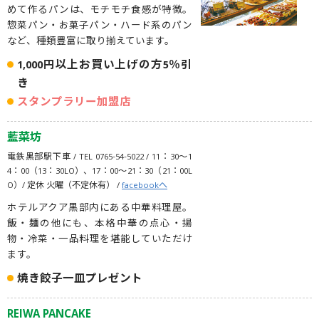
めて作るパンは、モチモチ食感が特徴。
惣菜パン・お菓子パン・ハード系のパン
など、種類豊富に取り揃えています。
1,000円以上お買い上げの方5％引
き
スタンプラリー加盟店
藍菜坊
電鉄黒部駅下車 / TEL 0765-54-5022 / 11：30〜1
4：00（13：30LO）、17：00〜21：30（21：00L
O）/ 定休 火曜（不定休有） /
facebookへ
ホテルアクア黒部内にある中華料理屋。
飯・麺の他にも、本格中華の点心・揚
物・冷菜・一品料理を堪能していただけ
ます。
焼き餃子一皿プレゼント
REIWA PANCAKE