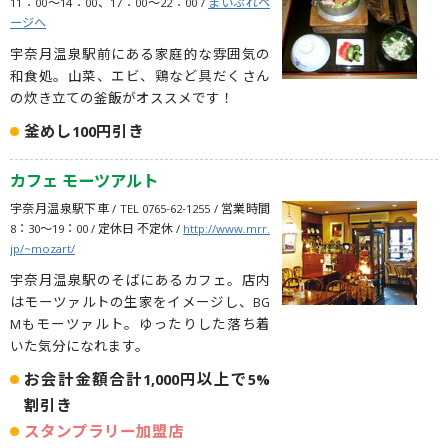
11：00～14：00、17：00～22：00 /
まいぷれペ
ージへ
宇奈月温泉駅前にある家庭的な雰囲気の
和食処。山菜、エビ、鶏など具だくさん
の炊き立ての釜飯がオススメです！
釜めし100円引き
カフェ モーツアルト
宇奈月温泉駅下車 / TEL 0765-62-1255 / 営業時間
8：30〜19：00 / 定休日 不定休 /
http://www.mrr.
jp/~mozart/
宇奈月温泉駅のそばにあるカフェ。店内
はモーツァルトの生家をイメージし、BG
Mもモーツァルト。ゆったりした落ち着
いた気分になれます。
お会計金額合計1,000円以上で5%
割引き
スタンプラリー加盟店