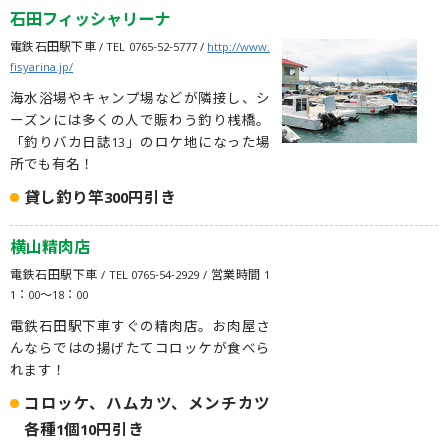
石田フィッシャリーナ
電鉄石田駅下車 / TEL 0765-52-5777 /
http://www.
fisyarina.jp/
海水浴場やキャンプ場などが隣接し、シ
ーズンには多くの人で賑わう釣り桟橋。
「釣りバカ日誌13」のロケ地になった場
所でも有名！
貸し釣り竿300円引き
横山精肉店
電鉄石田駅下車 / TEL 0765-54-2929 / 営業時間 1
1：00～18：00
電鉄石田駅下車すぐの精肉店。お肉屋さ
んならではの揚げたてコロッケが食べら
れます！
コロッケ、ハムカツ、メンチカツ
各種1個10円引き