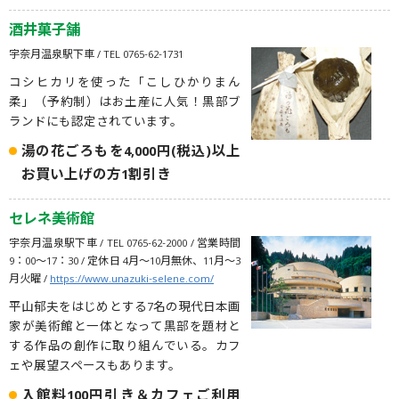
酒井菓子舗
宇奈月温泉駅下車 / TEL 0765-62-1731
コシヒカリを使った「こしひかりまん
柔」（予約制）はお土産に人気！黒部ブ
ランドにも認定されています。
湯の花ごろもを4,000円(税込)以上
お買い上げの方1割引き
セレネ美術館
宇奈月温泉駅下車 / TEL 0765-62-2000 / 営業時間
9：00～17：30 / 定休日 4月〜10月無休、11月〜3
月火曜 /
https://www.unazuki-selene.com/
平山郁夫をはじめとする7名の現代日本画
家が美術館と一体となって黒部を題材と
する作品の創作に取り組んでいる。カフ
ェや展望スペースもあります。
入館料100円引き＆カフェご利用