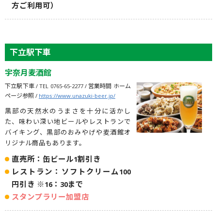
方ご利用可）
下立駅下車
宇奈月麦酒館
下立駅下車 / TEL 0765-65-2277 / 営業時間 ホーム
ページ参照 /
https://www.unazuki-beer.jp/
黒部の天然水のうまさを十分に活かし
た、味わい深い地ビールやレストランで
バイキング、黒部のおみやげや麦酒館オ
リジナル商品もあります。
直売所：缶ビール1割引き
レストラン：ソフトクリーム100
円引き ※16：30まで
スタンプラリー加盟店