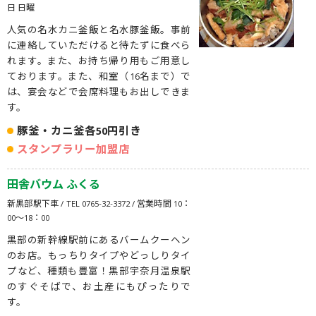
日 日曜
人気の名水カニ釜飯と名水豚釜飯。事前
に連絡していただけると待たずに食べら
れます。また、お持ち帰り用もご用意し
ております。また、和室（16名まで）で
は、宴会などで会席料理もお出しできま
す。
豚釜・カニ釜各50円引き
スタンプラリー加盟店
田舎バウム ふくる
新黒部駅下車 / TEL 0765-32-3372 / 営業時間 10：
00～18：00
黒部の新幹線駅前にあるバームクーヘン
のお店。もっちりタイプやどっしりタイ
プなど、種類も豊富！黒部宇奈月温泉駅
のすぐそばで、お土産にもぴったりで
す。