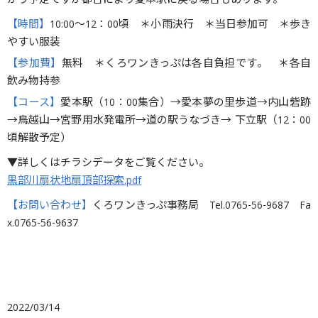
かう予定ですが都合により愛本駅に戻る場合もあります。
【時間】
10:00〜12：00頃 ＊小雨決行 ＊当日参加可 ＊歩き
やすい服装
【参加費】
無料 ＊くろワンきっぷは各自負担です。 ＊各自
飲み物持参
【コース】
愛本駅（10：00集合）→愛本夢の里歩道→内山砦跡
→鳥越山→宮野用水発電所→道の駅うなづき→ 下立駅（12：00
頃解散予定）
▼詳しくはチラシデータをご覧ください。
黒部川扇状地扇頂部探索.pdf
【お問い合わせ】
くろワンきっぷ事務局 Tel.0765-56-9687 Fa
x.0765-56-9637
2022/03/14