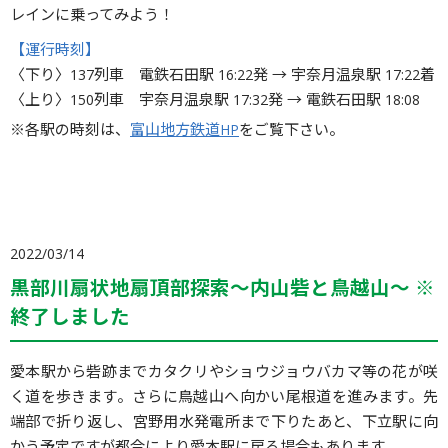
レインに乗ってみよう！
【運行時刻】
〈下り〉137列車 電鉄石田駅 16:22発 → 宇奈月温泉駅 17:22着
〈上り〉150列車 宇奈月温泉駅 17:32発 → 電鉄石田駅 18:08
※各駅の時刻は、
富山地方鉄道HP
をご覧下さい。
2022/03/14
黒部川扇状地扇頂部探索〜内山砦と鳥越山〜 ※
終了しました
愛本駅から砦跡までカタクリやショウジョウバカマ等の花が咲
く道を歩きます。さらに鳥越山へ向かい尾根道を進みます。先
端部で折り返し、宮野用水発電所まで下りたあと、下立駅に向