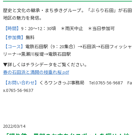
歴史と文化の継承・まち歩きグループ。「ぶらり石田」が石田
地区の魅力を発信。
【時間】
9：20〜12：30頃 ＊雨天中止 ＊当日参加可
【参加費】
無料
【コース】
電鉄石田駅（9：20集合）→石田浜→石田フィッシャ
リーナ→黒瀬川桜堤→電鉄石田駅
▼詳しくはチラシデータをご覧ください。
春の石田浜と満開の枝垂れ桜.pdf
【お問い合わせ】
くろワンきっぷ事務局 Tel.0765-56-9687 Fa
x.0765-56-9637
2022/03/14