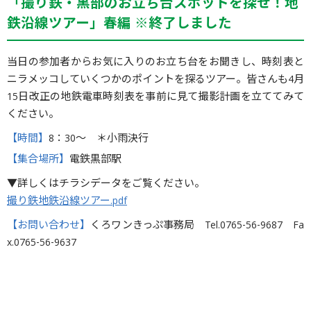
「撮り鉄・黒部のお立ち台スポットを探せ！地
鉄沿線ツアー」春編 ※終了しました
当日の参加者からお気に入りのお立ち台をお聞きし、時刻表と
ニラメッコしていくつかのポイントを探るツアー。皆さんも4月
15日改正の地鉄電車時刻表を事前に見て撮影計画を立ててみて
ください。
【時間】
8：30〜 ＊小雨決行
【集合場所】
電鉄黒部駅
▼詳しくはチラシデータをご覧ください。
撮り鉄地鉄沿線ツアー.pdf
【お問い合わせ】
くろワンきっぷ事務局 Tel.0765-56-9687 Fa
x.0765-56-9637