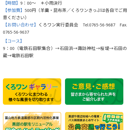
【時間】
9：00〜 ＊小雨決行
【参加費】
500円（羊羹・昆布茶／くろワンきっぷは各自でご用
意ください）
【お問い合わせ】
くろワン実行委員会 Tel.0765-56-9687 Fax.
0765-56-9637
【コース】
9：00（電鉄石田駅集合）→石田浜→諏訪神社→桜堤→石田の
蔵→電鉄石田駅