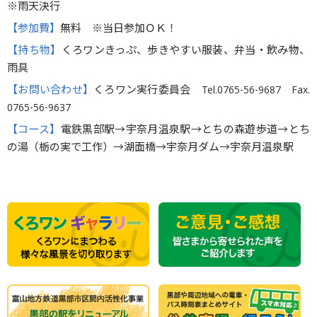
※雨天決行
【参加費】
無料 ※当日参加ＯＫ！
【持ち物】
くろワンきっぷ、歩きやすい服装、弁当・飲み物、
雨具
【お問い合わせ】
くろワン実行委員会 Tel.0765-56-9687 Fax.
0765-56-9637
【コース】
電鉄黒部駅→宇奈月温泉駅→とちの森遊歩道→とち
の湯（栃の実で工作）→湖面橋→宇奈月ダム→宇奈月温泉駅