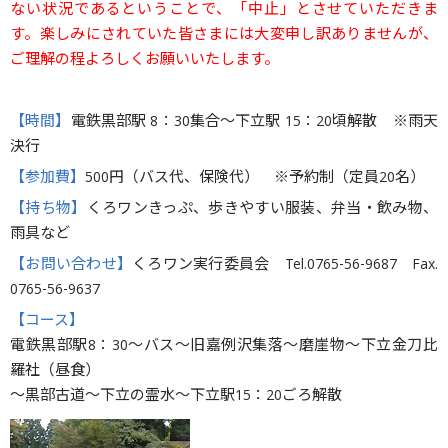
ない状況であるということで、「中止」とさせていただきま
す。
楽しみにされていた皆さまには大変申し訳ありませんが、
ご理解の程よろしくお願いいたします。
【時間】
電鉄黒部駅 8：30集合～下立駅 15：20頃解散 ※雨天
決行
【参加費】
500円（バス代、保険代） ※予約制（定員20名）
【持ち物】
くろワンきっぷ、歩きやすい服装、弁当・飲み物、
雨具など
【お問い合わせ】
くろワン実行委員会 Tel.0765-56-9687 Fax.
0765-56-9637
【コース】
電鉄黒部駅8：30〜バス〜旧嘉例沢集落〜磨崖物〜下立金刀比
羅社（昼食）
〜黒部古道〜下立の霊水〜下立駅15：20ごろ解散