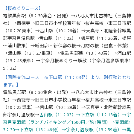
【桜めぐりコース】
電鉄黒部駅（8：30集合・出発）→八心大市比古神社（三島神
社）→西徳寺→旧三日市小学校百年桜→桜井高校→東三日市駅
（10：20乗車）→舌山駅（10：26着）→天真寺・北陸新幹線黒
部宇奈月温泉駅→舌山駅（11：22）→栃屋駅（11：26着、栃屋
～浦山散策）→紙田邸・新保邸の桜→月訪の桜（昼食・休憩）
→浦山駅（13：27乗車）→電鉄黒部駅（13：43着）→浦山駅
（13：43乗車）→宇奈月桜めぐり→解散（宇奈月温泉駅乗車1
5：32）
【国際交流コース ※下山駅（11：03発）より、別行動となり
ます。】
電鉄黒部駅（8：30集合・出発）→八心大市比古神社（三島神
社）→西徳寺→旧三日市小学校百年桜→桜井高校→東三日市駅
（10：23乗車）→舌山駅（10：29着）→天真寺・北陸新幹線黒
部宇奈月温泉駅→
舌山駅（11：03）→下立駅（11：13着）→宇
奈月麦酒館（ランチバイキング／1500円／約1時間）→麦酒館1
3：30→下立駅（13：46発）→宇奈月温泉駅（13：59着）→黒