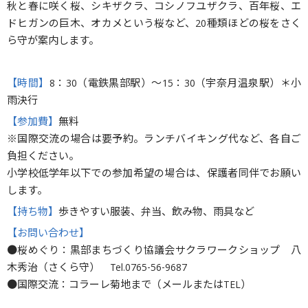
秋と春に咲く桜、シキザクラ、コシノフユザクラ、百年桜、エ
ドヒガンの巨木、オカメという桜など、20種類ほどの桜をさく
ら守が案内します。
【時間】
8：30（電鉄黒部駅）〜15：30（宇奈月温泉駅）＊小
雨決行
【参加費】
無料
※国際交流の場合は要予約。ランチバイキング代など、各自ご
負担ください。
小学校低学年以下での参加希望の場合は、保護者同伴でお願い
します。
【持ち物】
歩きやすい服装、弁当、飲み物、雨具など
【お問い合わせ】
●桜めぐり：黒部まちづくり協議会サクラワークショップ 八
木秀治（さくら守） Tel.0765-56-9687
●国際交流：コラーレ菊地まで（メールまたはTEL）