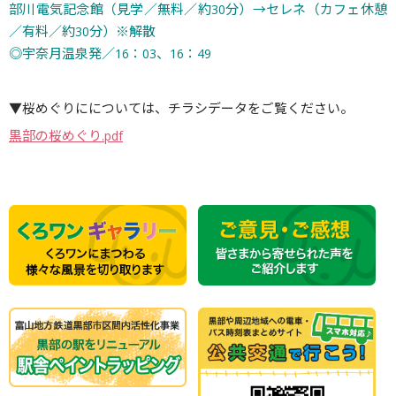
部川電気記念館（見学／無料／約30分）→セレネ（カフェ休憩
／有料／約30分）※解散
◎宇奈月温泉発／16：03、16：49
▼桜めぐりにについては、チラシデータをご覧ください。
黒部の桜めぐり.pdf