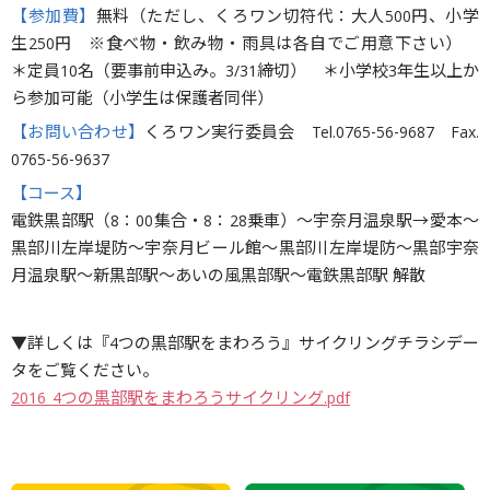
【参加費】
無料（ただし、くろワン切符代：大人500円、小学
生250円 ※食べ物・飲み物・雨具は各自でご用意下さい）
＊定員10名（要事前申込み。3/31締切） ＊小学校3年生以上か
ら参加可能（小学生は保護者同伴）
【お問い合わせ】
くろワン実行委員会 Tel.0765-56-9687 Fax.
0765-56-9637
【コース】
電鉄黒部駅（8：00集合・8：28乗車）〜宇奈月温泉駅→愛本〜
黒部川左岸堤防〜宇奈月ビール館〜黒部川左岸堤防〜黒部宇奈
月温泉駅〜新黒部駅〜あいの風黒部駅〜電鉄黒部駅 解散
▼詳しくは『4つの黒部駅をまわろう』サイクリングチラシデー
タをご覧ください。
2016_4つの黒部駅をまわろうサイクリング.pdf