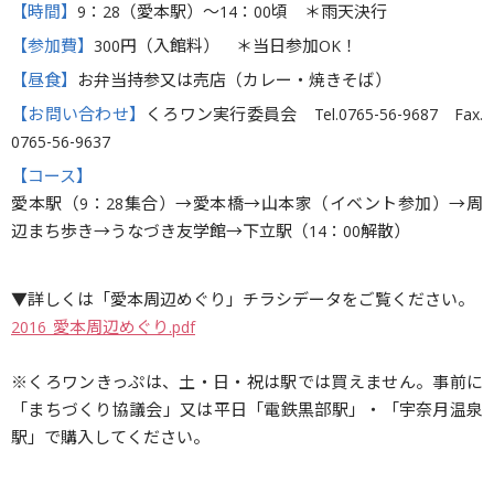
【時間】
9：28（愛本駅）〜14：00頃 ＊雨天決行
【参加費】
300円（入館料） ＊当日参加OK！
【昼食】
お弁当持参又は売店（カレー・焼きそば）
【お問い合わせ】
くろワン実行委員会 Tel.0765-56-9687 Fax.
0765-56-9637
【コース】
愛本駅（9：28集合）→愛本橋→山本家（イベント参加）→周
辺まち歩き→うなづき友学館→下立駅（14：00解散）
▼詳しくは「愛本周辺めぐり」チラシデータをご覧ください。
2016_愛本周辺めぐり.pdf
※くろワンきっぷは、土・日・祝は駅では買えません。事前に
「まちづくり協議会」又は平日「電鉄黒部駅」・「宇奈月温泉
駅」で購入してください。