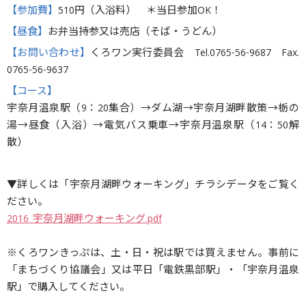
【参加費】
510円（入浴料） ＊当日参加OK！
【昼食】
お弁当持参又は売店（そば・うどん）
【お問い合わせ】
くろワン実行委員会 Tel.0765-56-9687 Fax.
0765-56-9637
【コース】
宇奈月温泉駅（9：20集合）→ダム湖→宇奈月湖畔散策→栃の
湯→昼食（入浴）→電気バス乗車→宇奈月温泉駅（14：50解
散）
▼詳しくは「宇奈月湖畔ウォーキング」チラシデータをご覧く
ださい。
2016_宇奈月湖畔ウォーキング.pdf
※くろワンきっぷは、土・日・祝は駅では買えません。事前に
「まちづくり協議会」又は平日「電鉄黒部駅」・「宇奈月温泉
駅」で購入してください。