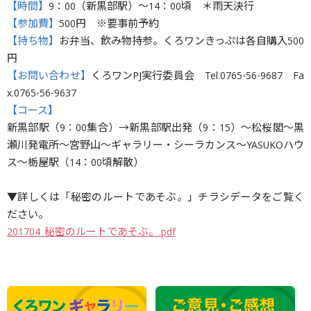
【時間】
9：00（新黒部駅）〜14：00頃 ＊雨天決行
【参加費】
500円 ※要事前予約
【持ち物】
お弁当、飲み物持参。くろワンきっぷは各自購入500
円
【お問い合わせ】
くろワンPJ実行委員会 Tel.0765-56-9687 Fa
x.0765-56-9637
【コース】
新黒部駅（9：00集合）→新黒部駅出発（9：15）〜松桜閣〜黒
瀬川発電所〜宮野山〜ギャラリー・シーラカンス〜YASUKOハウ
ス〜栃屋駅（14：00頃解散）
▼詳しくは「秘密のルートであそぶ。」チラシデータをご覧く
ださい。
201704_秘密のルートであそぶ。.pdf