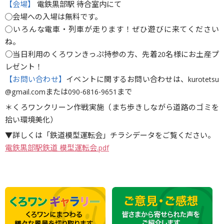
【会場】
電鉄黒部駅 待合室内にて
◯会場への入場は無料です。
◯いろんな電車・列車が走ります！ぜひ遊びに来てください
ね。
○当日利用のくろワンきっぷ持参の方、先着20名様にお土産プ
レゼント！
【お問い合わせ】
イベントに関するお問い合わせは、kurotetsu
@gmail.comまたは090-6816-9651まで
＊くろワンクリーン作戦実施（まち歩きしながら道路のゴミを
拾い環境美化）
▼詳しくは「鉄道模型運転会」チラシデータをご覧ください。
電鉄黒部駅鉄道 模型運転会.pdf