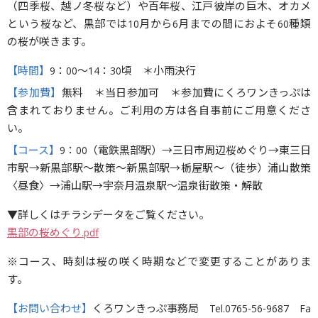
（四季桜、越ノ冬桜など）や百年桜、江戸彼岸の巨木、オカメ
という桜など、黒部では10月から6月までの間におよそ60種類
の桜が咲きます。
【時間】
9：00〜14：30頃 ＊小雨決行
【参加費】
無料 ＊当日参加可 ＊参加費にくろワンきっぷは
含まれておりません。ご利用の方は各自事前にご用意くださ
い。
【コース】
9：00（電鉄黒部駅）→三日市周辺桜めぐり→東三日
市駅→新黒部駅〜散策〜新黒部駅→栃屋駅〜（徒歩）浦山散策
〈昼食〉→浦山駅→宇奈月温泉駅〜温泉街散策・解散
▼詳しくはチラシデータをご覧ください。
黒部の桜めぐり.pdf
※コース、時刻は桜の咲く時期などで変更することがありま
す。
【お問い合わせ】
くろワンきっぷ事務局 Tel.0765-56-9687 Fa