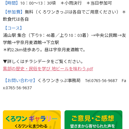
【時間】
10：00〜13：30頃 ＊小雨決行 ＊当日参加可
【参加費】
無料（くろワンきっぷは各自でご用意ください） ＊
飲食代は各自
【コース】
浦山駅 集合（下り9：46着／上り10：03着）→中央公民館→友
学館→宇奈月麦酒館→下立駅
＊約2.2km徒歩あり。昼は宇奈月麦酒館で。
▼詳しくはチラシデータをご覧ください。
黒部の歴史・民俗を学び 地ビールを味わう.pdf
【お問い合わせ】
くろワンきっぷ事務局 Tel.0765-56-9687 Fa
x.0765-56-9637