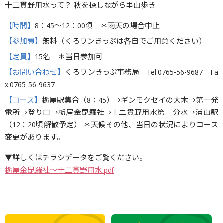
十二貫野用水って？ 秋を探しながら里山歩き
【時間】
8：45〜12：00頃 ＊雨天の場合中止
【参加費】
無料（くろワンきっぷは各自でご用意ください）
【定員】
15名 ＊当日参加可
【お問い合わせ】
くろワンきっぷ事務局 Tel.0765-56-9687 Fa
x.0765-56-9637
【コース】
栃屋駅集合（8：45）→ギンモクセイの大木→第一発
電所→登り口→栃屋金毘羅社→十二貫野用水第一分水→浦山駅
（12：20頃解散予定） ＊天候その他、当日の状況によりコース
変更があります。
▼詳しくはチラシデータをご覧ください。
栃屋金毘羅社〜十二貫野用水.pdf