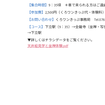
【集合時間】
9：35頃 ＊車で来られる方はご
【参加費】
2,500円（くろワンきっぷ代・体験料
【お問い合わせ】
くろワンきっぷ事務局 Tel.0765-56
【コース】
下立駅（9：35）→全龍寺（坐禅・写仏
→下立駅
▼詳しくはチラシデータをご覧ください。
天井絵見学と坐禅体験.pdf