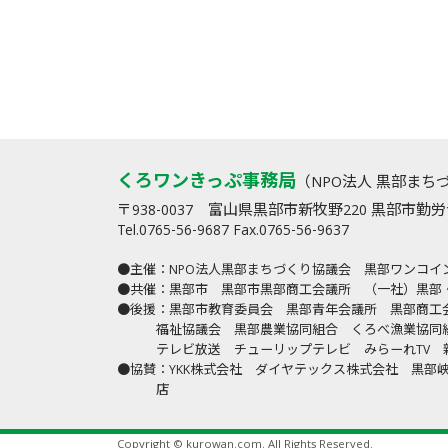
くろワンきっぷ事務局
（NPO法人 黒部まち
〒938-0037 富山県黒部市新牧野220 黒部市
Tel.0765-56-9687 Fax.0765-56-9637
●主催
：NPO法人黒部まちづくり協議会 黒部ワンコ
●共催
：黒部市 黒部市黒部商工会議所 （一社）黒部
●後援
：黒部市教育委員会 黒部青年会議所 黒部商工
福祉協議会 黒部農業協同組合 くろべ漁業協
テレビ放送 チューリップテレビ みらーれTV
●協賛
：YKK株式会社 ダイヤテックス株式会社 黒
店
Copyright © kurowan.com. All Rights Reserved.