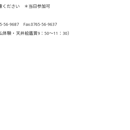
遠慮ください ＊当日参加可
）
-9687 Fax.0765-56-9637
体験・天井絵鑑賞9：50～11：30）