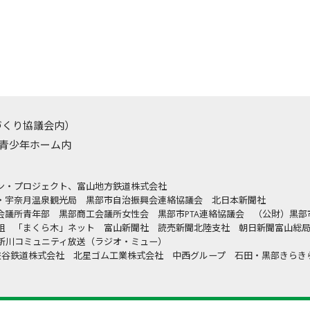
づくり協議会内）
勤労青少年ホーム内
イン・プロジェクト、富山地方鉄道株式会社
・宇奈月温泉観光局 黒部市自治振興会連絡協議会 北日本新聞社
会議所青年部 黒部商工会議所女性会 黒部市PTA連絡協議会 （公財）黒
同組
「まくら木」ネット 富山新聞社 読売新聞北陸支社 朝日新聞富山総
 新川コミュニティ放送（ラジオ・ミュー）
部峡谷鉄道株式会社 北星ゴム工業株式会社 中西グループ 石田・黒部きら