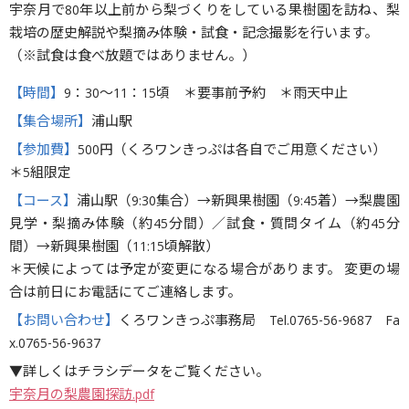
宇奈月で80年以上前から梨づくりをしている果樹園を訪ね、梨
栽培の歴史解説や梨摘み体験・試食・記念撮影を行います。
（※試食は食べ放題ではありません。）
【時間】
9：30〜11：15頃 ＊要事前予約 ＊雨天中止
【集合場所】
浦山駅
【参加費】
500円（くろワンきっぷは各自でご用意ください）
＊5組限定
【コース】
浦山駅（9:30集合）→新興果樹園（9:45着）→梨農園
見学・梨摘み体験（約45分間）／試食・質問タイム（約45分
間）→新興果樹園（11:15頃解散）
＊天候によっては予定が変更になる場合があります。 変更の場
合は前日にお電話にてご連絡します。
【お問い合わせ】
くろワンきっぷ事務局 Tel.0765-56-9687 Fa
x.0765-56-9637
▼詳しくはチラシデータをご覧ください。
宇奈月の梨農園探訪.pdf