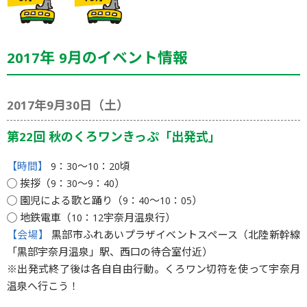
2017年 9月のイベント情報
2017年9月30日（土）
第22回 秋のくろワンきっぷ「出発式」
【時間】
9：30〜10：20頃
◯ 挨拶（9：30〜9：40）
◯ 園児による歌と踊り（9：40〜10：05）
◯ 地鉄電車（10：12宇奈月温泉行）
【会場】
黒部市ふれあいプラザイベントスペース（北陸新幹線
「黒部宇奈月温泉」駅、西口の待合室付近）
※出発式終了後は各自自由行動。くろワン切符を使って宇奈月
温泉へ行こう！