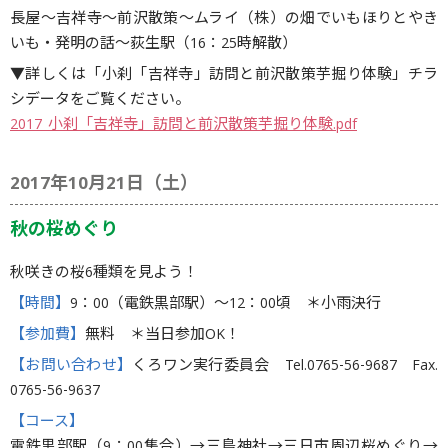
長屋〜吉祥寺〜前沢散策〜ムライ（株）の畑でいもほりとやき
いも・発明の話〜荻生駅（16：25時解散）
▼詳しくは「小刹「吉祥寺」訪問と前沢散策芋掘り体験」チラ
シデータをご覧ください。
2017_小刹「吉祥寺」訪問と前沢散策芋掘り体験.pdf
2017年10月21日（土）
秋の桜めぐり
秋咲きの桜6種類を見よう！
【時間】
9：00（電鉄黒部駅）〜12：00頃 ＊小雨決行
【参加費】
無料 ＊当日参加OK！
【お問い合わせ】
くろワン実行委員会 Tel.0765-56-9687 Fax.
0765-56-9637
【コース】