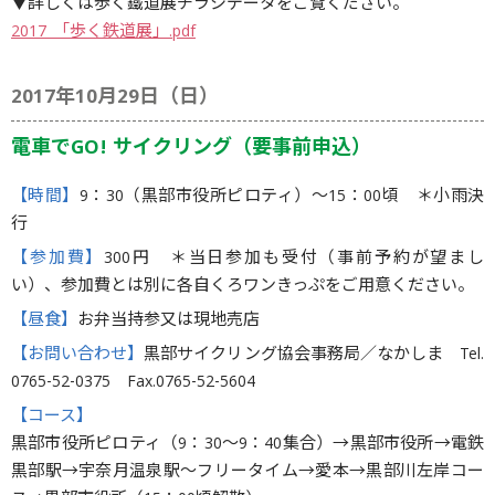
▼詳しくは歩く鐵道展チラシデータをご覧ください。
2017_「歩く鉄道展」.pdf
2017年10月29日（日）
電車でGO! サイクリング（要事前申込）
【時間】
9：30（黒部市役所ピロティ）〜15：00頃 ＊小雨決
行
【参加費】
300円 ＊当日参加も受付（事前予約が望まし
い）、参加費とは別に各自くろワンきっぷをご用意ください。
【昼食】
お弁当持参又は現地売店
【お問い合わせ】
黒部サイクリング協会事務局／なかしま Tel.
0765-52-0375 Fax.0765-52-5604
【コース】
黒部市役所ピロティ（9：30〜9：40集合）→黒部市役所→電鉄
黒部駅→宇奈月温泉駅〜フリータイム→愛本→黒部川左岸コー