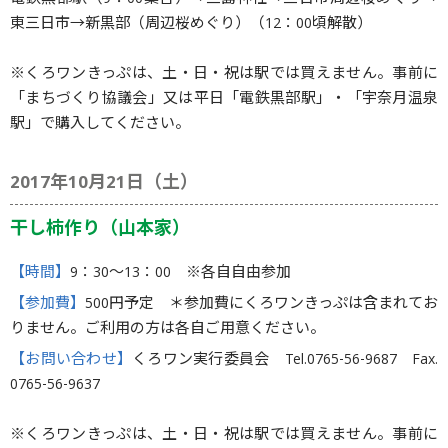
電鉄黒部駅（9：00集合）→三島神社→三日市周辺桜めぐり→
東三日市→新黒部（周辺桜めぐり）（12：00頃解散）
※くろワンきっぷは、土・日・祝は駅では買えません。事前に
「まちづくり協議会」又は平日「電鉄黒部駅」・「宇奈月温泉
駅」で購入してください。
2017年10月21日（土）
干し柿作り（山本家）
【時間】
9：30〜13：00 ※各自自由参加
【参加費】
500円予定 ＊参加費にくろワンきっぷは含まれてお
りません。ご利用の方は各自ご用意ください。
【お問い合わせ】
くろワン実行委員会 Tel.0765-56-9687 Fax.
0765-56-9637
※くろワンきっぷは、土・日・祝は駅では買えません。事前に