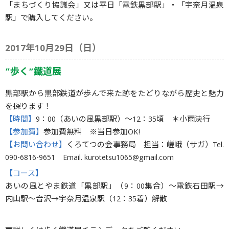
「まちづくり協議会」又は平日「電鉄黒部駅」・「宇奈月温泉
駅」で購入してください。
2017年10月29日（日）
”歩く”鐵道展
黒部駅から黒部鉄道が歩んで来た跡をたどりながら歴史と魅力
を探ります！
【時間】
9：00（あいの風黒部駅）〜12：35頃 ＊小雨決行
【参加費】
参加費無料 ※当日参加OK!
【お問い合わせ】
くろてつの会事務局 担当：嵯峨（サガ）Tel.
090-6816-9651 Email. kurotetsu1065@gmail.com
【コース】
あいの風とやま鉄道「黒部駅」（9：00集合）〜電鉄石田駅→
内山駅〜音沢→宇奈月温泉駅（12：35着）解散