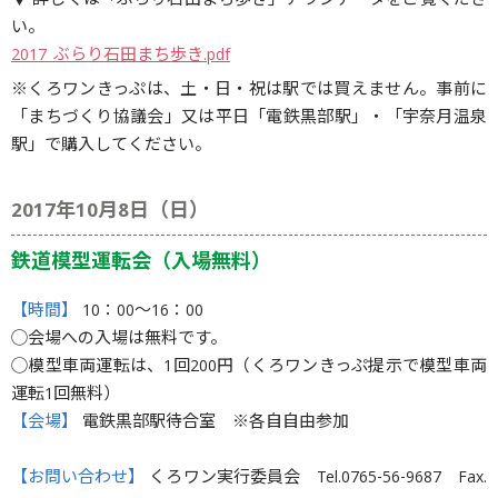
▼ 詳しくは「ぶらり石田まち歩き」チラシデータをご覧くださ
い。
2017_ぶらり石田まち歩き.pdf
※くろワンきっぷは、土・日・祝は駅では買えません。事前に
「まちづくり協議会」又は平日「電鉄黒部駅」・「宇奈月温泉
駅」で購入してください。
2017年10月8日（日）
鉄道模型運転会（入場無料）
【時間】
10：00〜16：00
◯会場への入場は無料です。
◯模型車両運転は、1回200円（くろワンきっぷ提示で模型車両
運転1回無料）
【会場】
電鉄黒部駅待合室 ※各自自由参加
【お問い合わせ】
くろワン実行委員会 Tel.0765-56-9687 Fax.