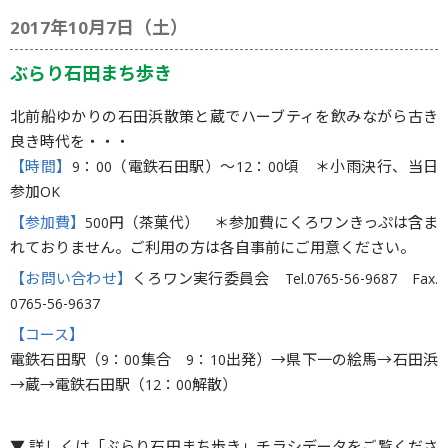
2017年10月7日（土）
ぶらり石田まち歩き
北前船ゆかりの石田浜散策と蔵でハーブティを飲みながら古き
良き時代を・・・
【時間】
9：00（電鉄石田駅）〜12：00頃 ＊小雨決行、当日
参加OK
【参加費】
500円（茶菓代） ＊参加費にくろワンきっぷは含ま
れておりません。ご利用の方は各自事前にご用意ください。
【お問い合わせ】
くろワン実行委員会 Tel.0765-56-9687 Fax.
0765-56-9637
【コース】
電鉄石田駅（9：00集合 9：10出発）→県下一の絵馬→石田浜
→蔵→電鉄石田駅（12：00解散）