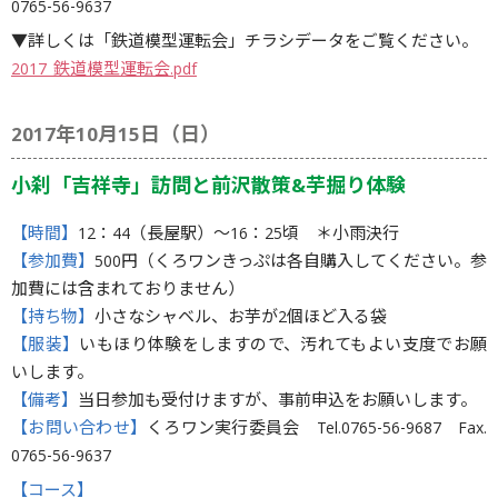
0765-56-9637
▼詳しくは「鉄道模型運転会」チラシデータをご覧ください。
2017_鉄道模型運転会.pdf
2017年10月15日（日）
小刹「吉祥寺」訪問と前沢散策&芋掘り体験
【時間】
12：44（長屋駅）〜16：25頃 ＊小雨決行
【参加費】
500円（くろワンきっぷは各自購入してください。参
加費には含まれておりません）
【持ち物】
小さなシャベル、お芋が2個ほど入る袋
【服装】
いもほり体験をしますので、汚れてもよい支度でお願
いします。
【備考】
当日参加も受付けますが、事前申込をお願いします。
【お問い合わせ】
くろワン実行委員会 Tel.0765-56-9687 Fax.
0765-56-9637
【コース】