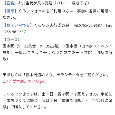
【昼食】
お弁当持参又は売店（カレー・焼きそば）
【備考】
くろワンきっぷをご利用の方は、事前に各自ご用意く
ださい。
【お問い合わせ】
くろワン実行委員会 Tel.0765-56-9687 Fax.
0765-56-9637
【コース】
愛本駅（9：33集合 9：35出発）→愛本橋→山本家（イベント
参加）→周辺まち歩き→うなづき友学館→下立駅（15時頃解
散）
▼詳しくは「愛本周辺めぐり」チラシデータをご覧ください。
2017_愛本周辺めぐり.pdf
※くろワンきっぷは、土・日・祝は駅では買えません。事前に
「まちづくり協議会」又は平日「電鉄黒部駅」・「宇奈月温泉
駅」で購入してください。