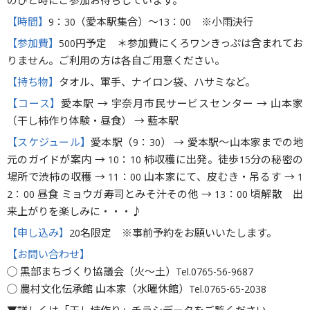
のひと時にご参加お待ちしています。
【時間】
9：30（愛本駅集合）〜13：00 ※小雨決行
【参加費】
500円予定 ＊参加費にくろワンきっぷは含まれてお
りません。ご利用の方は各自ご用意ください。
【持ち物】
タオル、軍手、ナイロン袋、ハサミなど。
【コース】
愛本駅 → 宇奈月市民サービスセンター → 山本家
（干し柿作り体験・昼食） → 藍本駅
【スケジュール】
愛本駅（9：30） → 愛本駅〜山本家までの地
元のガイドが案内 → 10：10 柿収穫に出発。徒歩15分の秘密の
場所で渋柿の収穫 → 11：00 山本家にて、皮むき・吊るす → 1
2：00 昼食 ミョウガ寿司とみそ汁その他 → 13：00 頃解散 出
来上がりを楽しみに・・・♪
【申し込み】
20名限定 ※事前予約をお願いいたします。
【お問い合わせ】
◯ 黒部まちづくり協議会（火〜土）Tel.0765-56-9687
◯ 農村文化伝承館 山本家（水曜休館）Tel.0765-65-2038