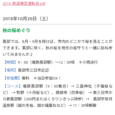
2018_鉄道模型運転会.pdf
2018年10月20日（土）
秋の桜めぐり
黒部では、8月・9月を除けば、市内のどこかで桜を見ることが
できます。黒部に咲く、秋の桜を地元の桜守りと一緒に訪ね歩
いてみませんか♪
【時間】
9：00（電鉄黒部駅）〜12：00頃 ＊小雨決行
【場所】
黒部市三日市近辺
【参加費】
無料 ＊当日参加OK！
【コース】
電鉄黒部駅（9：00集合）→ 三島神社（子福桜な
ど） → 牧野（十月桜など）、西徳寺（四季桜） → 東三日市か
ら新黒部駅（200円またはくろワンきっぷ持参）→ 黒部宇奈月
温泉駅（越の冬桜、越の福重ねなど）→ 11：30頃解散