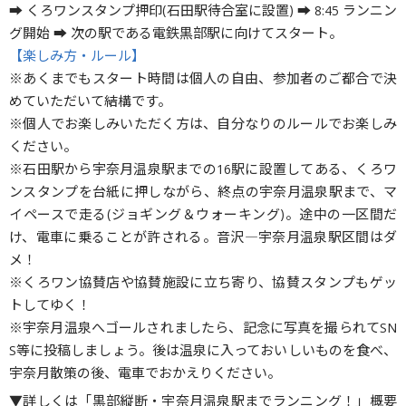
➡ くろワンスタンプ押印(石田駅待合室に設置) ➡ 8:45 ランニン
グ開始 ➡ 次の駅である電鉄黒部駅に向けてスタート。
【楽しみ方・ルール】
※あくまでもスタート時間は個人の自由、参加者のご都合で決
めていただいて結構です。
※個人でお楽しみいただく方は、自分なりのルールでお楽しみ
ください。
※石田駅から宇奈月温泉駅までの16駅に設置してある、くろワ
ンスタンプを台紙に押しながら、終点の宇奈月温泉駅まで、マ
イペースで走る(ジョギング＆ウォーキング)。途中の一区間だ
け、電車に乗ることが許される。音沢―宇奈月温泉駅区間はダ
メ！
※くろワン協賛店や協賛施設に立ち寄り、協賛スタンプもゲッ
トしてゆく！
※宇奈月温泉へゴールされましたら、記念に写真を撮られてSN
S等に投稿しましょう。後は温泉に入っておいしいものを食べ、
宇奈月散策の後、電車でおかえりください。
▼詳しくは「黒部縦断・宇奈月温泉駅までランニング！」概要