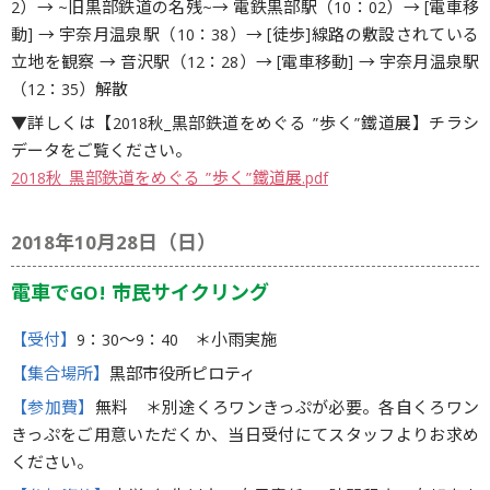
2）→ ~旧黒部鉄道の名残~→ 電鉄黒部駅（10：02）→ [電車移
動] → 宇奈月温泉駅（10：38）→ [徒歩]線路の敷設されている
立地を観察 → 音沢駅（12：28）→ [電車移動] → 宇奈月温泉駅
（12：35）解散
▼詳しくは【2018秋_黒部鉄道をめぐる ”歩く”鐵道展】チラシ
データをご覧ください。
2018秋_黒部鉄道をめぐる ”歩く”鐵道展.pdf
2018年10月28日（日）
電車でGO! 市民サイクリング
【受付】
9：30〜9：40 ＊小雨実施
【集合場所】
黒部市役所ピロティ
【参加費】
無料 ＊別途くろワンきっぷが必要。各自くろワン
きっぷをご用意いただくか、当日受付にてスタッフよりお求め
ください。