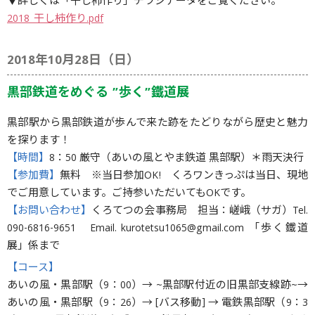
▼詳しくは「干し柿作り」チラシデータをご覧ください。
2018_干し柿作り.pdf
2018年10月28日（日）
黒部鉄道をめぐる ”歩く”鐵道展
黒部駅から黒部鉄道が歩んで来た跡をたどりながら歴史と魅力
を探ります！
【時間】
8：50 厳守（あいの風とやま鉄道 黒部駅）＊雨天決行
【参加費】
無料 ※当日参加OK! くろワンきっぷは当日、現地
でご用意しています。ご持参いただいてもOKです。
【お問い合わせ】
くろてつの会事務局 担当：嵯峨（サガ）Tel.
090-6816-9651 Email. kurotetsu1065@gmail.com 「歩く鐵道
展」係まで
【コース】
あいの風・黒部駅（9：00）→ ~黒部駅付近の旧黒部支線跡~→
あいの風・黒部駅（9：26）→ [バス移動] → 電鉄黒部駅（9：3