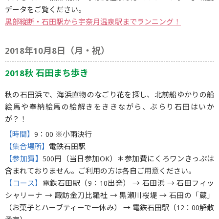
データをご覧ください。
黒部縦断・石田駅から宇奈月温泉駅までランニング！
2018年10月8日（月・祝）
2018秋 石田まち歩き
秋の石田浜で、海浜直物のなごり花を探し、北前船ゆかりの船
絵馬や奉納絵馬の絵解きをききながら、ぶらり石田はいか
が？！
【時間】
9：00 ※小雨決行
【集合場所】
電鉄石田駅
【参加費】
500円（当日参加OK）＊参加費にくろワンきっぷは
含まれておりません。ご利用の方は各自ご用意ください。
【コース】
電鉄石田駅（9：10出発） → 石田浜 → 石田フィッ
シャリーナ → 諏訪金刀比羅社 → 黒瀬川桜堤 → 石田の「蔵」
（お菓子とハーブティーで一休み） → 電鉄石田駅（12：00解散