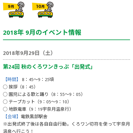
2018年 9月のイベント情報
2018年9月29日（土）
第24回 秋のくろワンきっぷ「出発式」
【時間】
8：45〜9：25頃
◯ 挨拶（8：45）
◯ 園児による歌と踊り（8：55〜9：05）
◯ テープカット（9：05〜9：10）
◯ 地鉄電車（9：19宇奈月温泉行）
【会場】
電鉄黒部駅舎
※出発式終了後は各自自由行動。くろワン切符を使って宇奈月
温泉へ行こう！