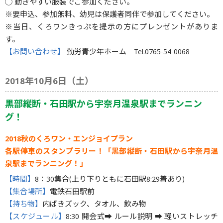
◯ 動きやすい服装でご参加ください。
※要申込、参加無料、幼児は保護者同伴で参加してください。
※当日、くろワンきっぷを提示の方にプレンゼントがありま
す。
【お問い合わせ】
勤労青少年ホーム Tel.0765-54-0068
2018年10月6日（土）
黒部縦断・石田駅から宇奈月温泉駅までランニン
グ！
2018秋のくろワン・エンジョイプラン
各駅停車のスタンプラリー！「黒部縦断・石田駅から宇奈月温
泉駅までランニング！」
【時間】
8：30集合(上り下りともに石田駅8:29着あり)
【集合場所】
電鉄石田駅前
【持ち物】
内ばきズック、タオル、飲み物
【スケジュール】
8:30 開会式➡ ルール説明 ➡ 軽いストレッチ