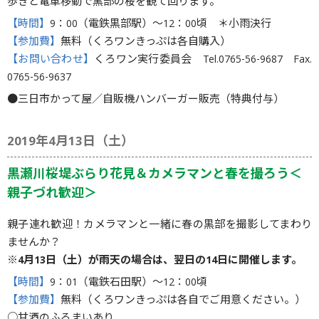
歩きと電車移動で黒部の桜を観て回ります。
【時間】
9：00（電鉄黒部駅）〜12：00頃 ＊小雨決行
【参加費】
無料（くろワンきっぷは各自購入）
【お問い合わせ】
くろワン実行委員会 Tel.0765-56-9687 Fax.
0765-56-9637
●三日市かって屋／自販機ハンバーガー販売（特典付与）
2019年4月13日（土）
黒瀬川桜堤ぶらり花見＆カメラマンと春を撮ろう＜
親子づれ歓迎＞
親子連れ歓迎！カメラマンと一緒に春の黒部を撮影してまわり
ませんか？
※4月13日（土）が雨天の場合は、翌日の14日に開催します。
【時間】
9：01（電鉄石田駅）〜12：00頃
【参加費】
無料（くろワンきっぷは各自でご用意ください。）
○甘酒のふるまいあり