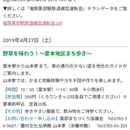
@gmail.comまたは090-6816-9651まで
▼詳しくは「電鉄黒部駅鉄道模型運転会」チラシデータをご覧
ください。
電鉄黒部駅鉄道模型運転会.pdf
2019年4月27日（土）
野草を味わう！～愛本地区まち歩き～
愛本駅から山本家まで、車の通行の少ない道を地元のガイドが
ご案内します。
山本家では、かまど炊飯体験やヨモギ団子作りを楽しめます。
【時間】
10：00（愛本駅）〜14：30頃 ＊小雨決行
【参加費】
500円（くろワンきっぷは各自でご用意ください）※
要事前申込 定員20名
【その他】
歩きやすい服装で、飲み物をご持参ください。
【お問い合わせ・申し込み】
黒部まちづくり協議会 Tel.0765-5
6-9687／農村文化伝承館 山本家（水曜休館） Tel.0765-65-203