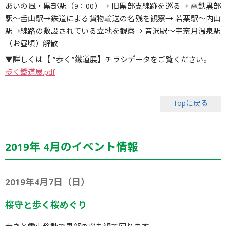
あいの風・黒部駅（9：00）→ 旧黒部支線跡を巡る→ 電鉄黒部
駅〜舌山駅→鉄道による貨物輸送の名残を観察→ 若栗駅〜内山
駅→線路の敷設されている立地を観察→ 音沢駅〜宇奈月温泉駅
（お昼頃）解散
▼詳しくは【 ”歩く”鐵道展】チラシデータをご覧ください。
歩く鐵道展.pdf
Topに戻る
2019年 4月のイベント情報
2019年4月7日（日）
桜守と歩く桜めぐり