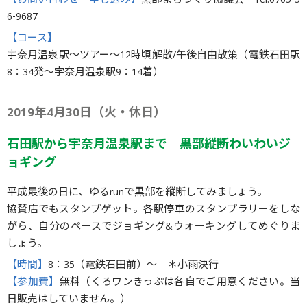
【お問い合わせ・申し込み】
黒部まちづくり協議会 Tel.0765-5
6-9687
【コース】
宇奈月温泉駅～ツアー～12時頃解散/午後自由散策（電鉄石田駅
8：34発～宇奈月温泉駅9：14着）
2019年4月30日（火・休日）
石田駅から宇奈月温泉駅まで 黒部縦断わいわいジ
ョギング
平成最後の日に、ゆるrunで黒部を縦断してみましょう。
協賛店でもスタンプゲット。各駅停車のスタンプラリーをしな
がら、自分のペースでジョギング&ウォーキングしてめぐりま
しょう。
【時間】
8：35（電鉄石田前）〜 ＊小雨決行
【参加費】
無料（くろワンきっぷは各自でご用意ください。当
日販売はしていません。）