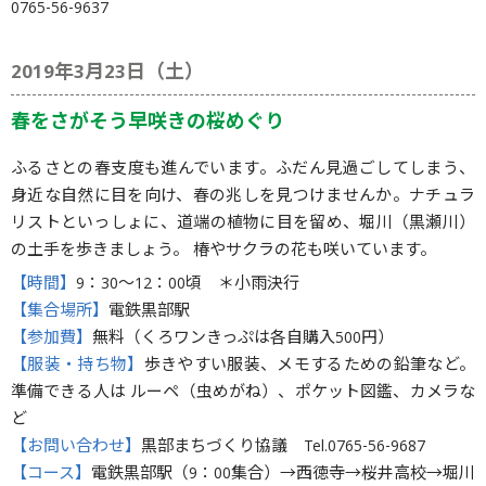
0765-56-9637
2019年3月23日（土）
春をさがそう早咲きの桜めぐり
ふるさとの春支度も進んでいます。ふだん見過ごしてしまう、
身近な自然に目を向け、春の兆しを見つけませんか。ナチュラ
リストといっしょに、道端の植物に目を留め、堀川（黒瀬川）
の土手を歩きましょう。 椿やサクラの花も咲いています。
【時間】
9：30〜12：00頃 ＊小雨決行
【集合場所】
電鉄黒部駅
【参加費】
無料（くろワンきっぷは各自購入500円）
【服装・持ち物】
歩きやすい服装、メモするための鉛筆など。
準備できる人は ルーペ（虫めがね）、ポケット図鑑、カメラな
ど
【お問い合わせ】
黒部まちづくり協議 Tel.0765-56-9687
【コース】
電鉄黒部駅（9：00集合）→西徳寺→桜井高校→堀川