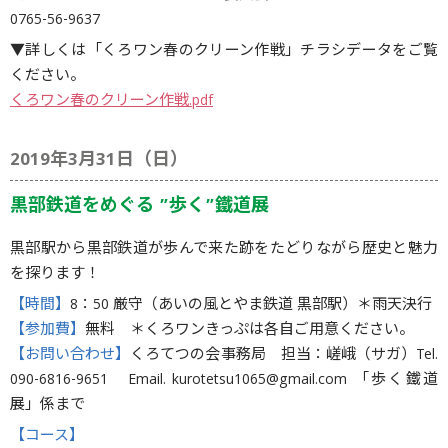
0765-56-9637
▼詳しくは「くろワン春のクリーン作戦」チラシデータをご覧
ください。
くろワン春のクリーン作戦.pdf
2019年3月31日（日）
黒部鉄道をめぐる ”歩く”鐵道展
黒部駅から黒部鉄道が歩んで来た跡をたどりながら歴史と魅力
を探ります！
【時間】
8：50 厳守（あいの風とやま鉄道 黒部駅）＊雨天決行
【参加費】
無料 ＊くろワンきっぷは各自ご用意ください。
【お問い合わせ】
くろてつの会事務局 担当：嵯峨（サガ）Tel.
090-6816-9651 Email. kurotetsu1065@gmail.com 「歩く鐵道
展」係まで
【コース】