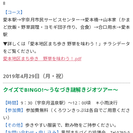
8
【コース】
愛本駅→宇奈月市民サービスセンター→愛本橋→山本家（かま
ど炊飯・野草調理・ヨモギ団子作り、会食）→合口用水→愛本
駅
▼詳しくは「愛本地区まち歩き 野草を味わう！」チラシデータ
をご覧ください。
愛本地区まち歩き 野草を味わう！.pdf
2019年4月29日（月・祝）
クイズでBINGO!～うなづき謎解きジオツアー～
【時間】
9：30（宇奈月温泉駅）〜12：00頃 ＊小雨決行
【参加費】
参加費無料（くろワンきっぷは各自でご用意くださ
い）
【その他】
歩きやすい服装で、飲み物をご持参ください。