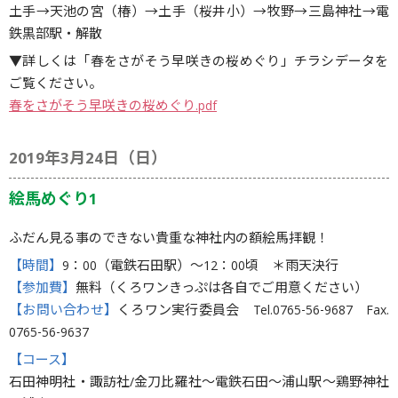
土手→天池の宮（椿）→土手（桜井小）→牧野→三島神社→電
鉄黒部駅・解散
▼詳しくは「春をさがそう早咲きの桜めぐり」チラシデータを
ご覧ください。
春をさがそう早咲きの桜めぐり.pdf
2019年3月24日（日）
絵馬めぐり1
ふだん見る事のできない貴重な神社内の額絵馬拝観！
【時間】
9：00（電鉄石田駅）〜12：00頃 ＊雨天決行
【参加費】
無料（くろワンきっぷは各自でご用意ください）
【お問い合わせ】
くろワン実行委員会 Tel.0765-56-9687 Fax.
0765-56-9637
【コース】
石田神明社・諏訪社/金刀比羅社～電鉄石田～浦山駅～鶏野神社