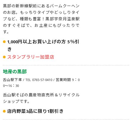
黒部の新幹線駅前にあるバームクーヘン
のお店。もっちりタイプやどっしりタイ
プなど、種類も豊富！黒部宇奈月温泉駅
のすぐそばで、お土産にもぴったりで
す。
1,000円以上お買い上げの方 5％引
き
スタンプラリー加盟店
地産の黒部
舌山駅下車 / TEL 0765-57-0410 / 営業時間 9：0
0〜16：30
舌山駅そばの農産物直売所＆リサイクル
ショップです。
店内野菜3品に限り1割引き