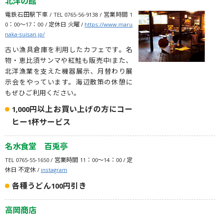
北洋の館
電鉄石田駅下車 / TEL 0765-56-9138 / 営業時間 1
0：00～17：00 / 定休日 火曜 /
https://www.maru
naka-suisan.jp/
古い漁具倉庫を利用したカフェです。名
物・恵比須サンマや紅鮭も販売中!また、
北洋漁業を支えた機器展示、月替わり展
示会をやっています。海辺散策の休憩に
もぜひご利用ください。
1,000円以上お買い上げの方にコー
ヒー1杯サービス
名水食堂 百兎亭
TEL 0765-55-1650 / 営業時間 11：00～14：00 / 定
休日 不定休 /
instagram
各種うどん100円引き
高岡商店