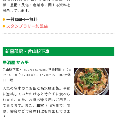
学・芸術・民俗・産業等に関する資料を
展示しています。
一般300円→無料
スタンプラリー加盟店
新黒部駅・舌山駅下車
居酒屋 かみ平
舌山駅下車 / TEL 0765-52-4788 / 営業時間 11：3
0〜14：00（13：30LO）、17：00〜22：00 / 定休
日 日曜
人気の名水カニ釜飯と名水豚釜飯。事前
に連絡していただけると待たずに食べら
れます。また、お持ち帰り用もご用意し
ております。また、和室（16名まで）で
は、宴会などで会席料理もお出しできま