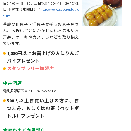
日9：00〜18：30、土日祝8：00～18：30 / 定休
日 不定休（水曜日） /
http://www.syoueidou.c
o.jp/
季節の和菓子・洋菓子が揃うお菓子屋さ
ん。お祝いごとにかかせないお赤飯やお
万寿、ケーキやカステラなども取り揃え
ています。
1,080円以上お買上げの方にりんご
パイプレゼント
スタンプラリー加盟店
中井酒店
電鉄黒部駅下車 / TEL 0765-52-0121
500円以上お買い上げの方に、お
つまみ、もしくはお茶（ペットボ
トル）プレゼント