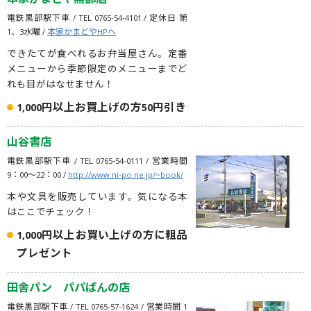
本家かまどや黒部店
電鉄黒部駅下車 / TEL 0765-54-4101 / 定休日 第
1、3水曜 /
本家かまどやHPへ
できたてが食べれるお弁当屋さん。定番
メニューから季節限定のメニューまでど
れも目がはなせません！
1,000円以上お買上げの方50円引き
山谷書店
電鉄黒部駅下車 / TEL 0765-54-0111 / 営業時間
9：00～22：00 /
http://www.ni-po.ne.jp/~book/
本や文具を販売しています。気になる本
はここでチェック！
1,000円以上お買い上げの方に粗品
プレゼント
田舎パン パパぱんの店
電鉄黒部駅下車 / TEL 0765-57-1624 / 営業時間 1