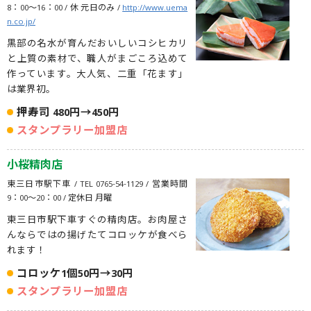
8：00〜16：00 / 休 元日のみ /
http://www.uema
n.co.jp/
黒部の名水が育んだおいしいコシヒカリ
と上質の素材で、職人がまごころ込めて
作っています。大人気、二重「花ます」
は業界初。
押寿司 480円→450円
スタンプラリー加盟店
小桜精肉店
東三日市駅下車 / TEL 0765-54-1129 / 営業時間
9：00〜20：00 / 定休日 月曜
東三日市駅下車すぐの精肉店。お肉屋さ
んならではの揚げたてコロッケが食べら
れます！
コロッケ1個50円→30円
スタンプラリー加盟店