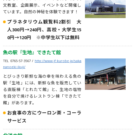
文教室、企画展示、イベントなど開催し
ています。自然の神秘を体験できます！
プラネタリウム観覧料2割引 大
人300円→240円、高校・大学生15
0円→120円 ※中学生以下は無料
魚の駅『生地』できたて館
TEL 0765-57-3567 /
http://www.jf-kurobe.jp/saka
nanoeki-ikuji/
とびっきり新鮮な海の幸を味わえる魚の
駅「生地」には、新鮮な魚を販売してい
る直販棟「とれたて館」と、生地の塩物
を自分で焼けるレストラン棟「できたて
館」があります。
お食事の方にウーロン茶・コーラ
サービス