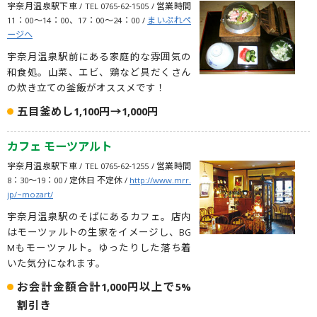
宇奈月温泉駅下車 / TEL 0765-62-1505 / 営業時間
11：00～14：00、17：00～24：00 /
まいぷれペ
ージへ
宇奈月温泉駅前にある家庭的な雰囲気の
和食処。山菜、エビ、鶏など具だくさん
の炊き立ての釜飯がオススメです！
五目釜めし1,100円→1,000円
カフェ モーツアルト
宇奈月温泉駅下車 / TEL 0765-62-1255 / 営業時間
8：30〜19：00 / 定休日 不定休 /
http://www.mrr.
jp/~mozart/
宇奈月温泉駅のそばにあるカフェ。店内
はモーツァルトの生家をイメージし、BG
Mもモーツァルト。ゆったりした落ち着
いた気分になれます。
お会計金額合計1,000円以上で5%
割引き