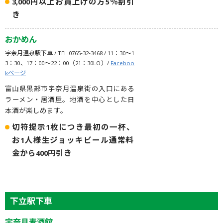
3,000円以上お買上げの方5％割引
き
おかめん
宇奈月温泉駅下車 / TEL 0765-32-3468 / 11：30〜1
3：30、17：00〜22：00（21：30LO）/
Faceboo
kページ
富山県黒部市宇奈月温泉街の入口にある
ラーメン・居酒屋。地酒を中心とした日
本酒が楽しめます。
切符提示1枚につき最初の一杯、
お1人様生ジョッキビール通常料
金から400円引き
下立駅下車