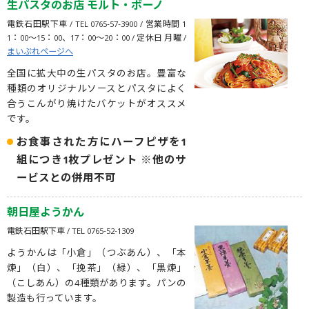
生パスタのお店 モルト・ボーノ
電鉄石田駅下車 / TEL 0765-57-3900 / 営業時間 1
1：00～15：00、17：00〜20：00 / 定休日 月曜 /
まいぷれページへ
全国に拡大中の生パスタのお店。豊富な
種類のオリジナルソースとパスタによく
合うこんがり焼けたバケットがオススメ
です。
お食事された方にハーフピザを1
組につき1枚プレゼント ※他のサ
ービスとの併用不可
朝日屋ようかん
電鉄石田駅下車 / TEL 0765-52-1309
ようかんは「小倉」（つぶあん）、「本
煉」（白）、「挽茶」（緑）、「黒煉」
（こしあん）の4種類があります。パンの
製造も行っています。