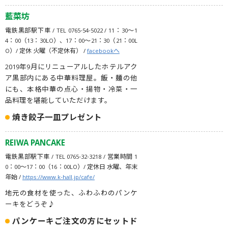
藍菜坊
電鉄黒部駅下車 / TEL 0765-54-5022 / 11：30〜1
4：00（13：30LO）、17：00〜21：30（21：00L
O）/ 定休 火曜（不定休有） /
facebookへ
2019年9月にリニューアルしたホテルアク
ア黒部内にある中華料理屋。飯・麺の他
にも、本格中華の点心・揚物・冷菜・一
品料理を堪能していただけます。
焼き餃子一皿プレゼント
REIWA PANCAKE
電鉄黒部駅下車 / TEL 0765-32-3218 / 営業時間 1
0：00〜17：00（16：00LO）/ 定休日 水曜、年末
年始 /
https://www.k-hall.jp/cafe/
地元の食材を使った、ふわふわのパンケ
ーキをどうぞ♪
パンケーキご注文の方にセットド