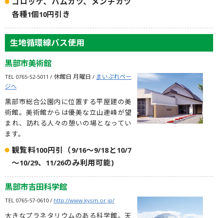
コロッケ、ハムカツ、メンチカツ
各種1個10円引き
生地循環線バス使用
黒部市美術館
TEL 0765-52-5011 / 休館日 月曜日 /
まいぷれペー
ジへ
黒部市総合公園内に位置する平屋建の美
術館。美術館からは優美な立山連峰が望
まれ、訪れる人々の憩いの場となってい
ます。
観覧料100円引（9/16～9/18と10/7
～10/29、11/26のみ利用可能)
黒部市吉田科学館
TEL 0765-57-0610 /
http://www.kysm.or.jp/
大きなプラネタリウムのある科学館。天