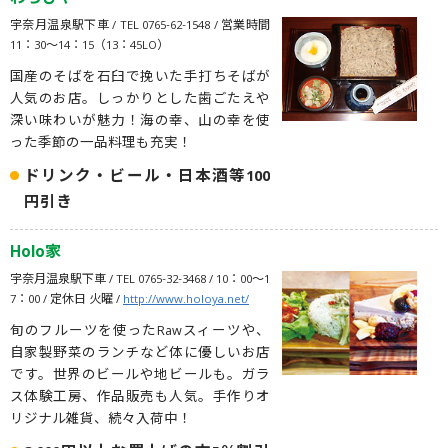
わらびや
宇奈月温泉駅下車 / TEL 0765-62-1548 / 営業時間
11：30〜14：15（13：45LO）
国産のそばを石臼で挽いた手打ちそばが
人気のお店。しっかりとした歯ごたえや
深い味わいが魅力！海の幸、山の幸を使
った季節の一品料理も充実！
ドリンク・ビール・日本酒等100
円引き
Holo家
宇奈月温泉駅下車 / TEL 0765-32-3468 / 10：00～1
7：00 / 定休日 火曜 /
http://www.holoya.net/
旬のフルーツを使ったRawスィーツや、
自家製野菜のランチなど体に優しいお店
です。世界のビールや地ビールも。ガラ
ス体験工房、作品販売も人気。手作りオ
リジナル雑貨、続々入荷中！