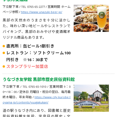
宇奈月麦酒館
下立駅下車 / TEL 0765-65-2277 / 営業時間 ホーム
ページ参照 /
https://www.unazuki-beer.jp/
黒部の天然水のうまさを十分に活かし
た、味わい深い地ビールやレストランで
バイキング、黒部のおみやげや麦酒館オ
リジナル商品もあります。
直売所：缶ビール1割引き
レストラン：ソフトクリーム100
円引き ※16：30まで
スタンプラリー加盟店
うなづき友学館 黒部市歴史民俗資料館
下立駅下車 / TEL 0765-65-1010 / 営業時間 9：0
0〜18：00 / 定休日 月曜日・祝日の翌日、毎月最
終木曜日、年末年始 /
https://www.city.kurobe.t
oyama.jp/contents/yuugakukan/
道の駅うなづき内にあり、図書館と歴史
民俗資料館を併設。宇奈月の歴史・文