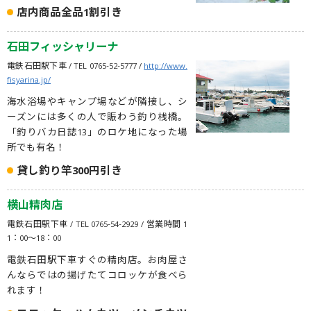
店内商品全品1割引き
石田フィッシャリーナ
電鉄石田駅下車 / TEL 0765-52-5777 /
http://www.
fisyarina.jp/
海水浴場やキャンプ場などが隣接し、シ
ーズンには多くの人で賑わう釣り桟橋。
「釣りバカ日誌13」のロケ地になった場
所でも有名！
貸し釣り竿300円引き
横山精肉店
電鉄石田駅下車 / TEL 0765-54-2929 / 営業時間 1
1：00～18：00
電鉄石田駅下車すぐの精肉店。お肉屋さ
んならではの揚げたてコロッケが食べら
れます！