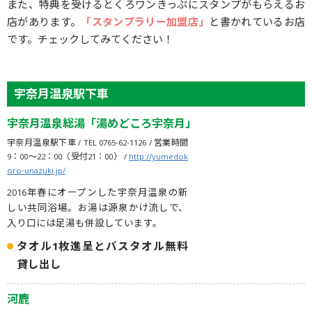
また、特典を受けるとくろワンきっぷにスタンプがもらえるお
店があります。
「スタンプラリー加盟店」
と書かれているお店
です。チェックしてみてください！
宇奈月温泉駅下車
宇奈月温泉総湯「湯めどころ宇奈月」
宇奈月温泉駅下車 / TEL 0765-62-1126 / 営業時間
9：00～22：00（受付21：00） /
http://yumedok
oro-unazuki.jp/
2016年春にオープンした宇奈月温泉の新
しい共同浴場。お湯は源泉かけ流しで、
入り口には足湯も併設しています。
タオル1枚進呈とバスタオル無料
貸し出し
河鹿