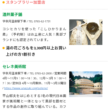
スタンプラリー加盟店
酒井菓子舗
宇奈月温泉駅下車 / TEL 0765-62-1731
コシヒカリを使った「こしひかりまん
柔」（予約制）はお土産に人気！黒部ブ
ランドにも認定されています。
湯の花ごろもを3,300円以上お買い
上げの方1割引き
セレネ美術館
宇奈月温泉駅下車 / TEL 0765-62-2000 / 営業時間
4月〜11月9：00～18：30、12月〜3月 9：00～1
7：30 / 定休日 4月〜10月無休、11月〜3月火曜日
/
https://www.unazuki.org/selene/
平山郁夫をはじめとする7名の現代日本画
家が美術館と一体となって黒部を題材と
する作品の創作に取り組んでいる。カフ