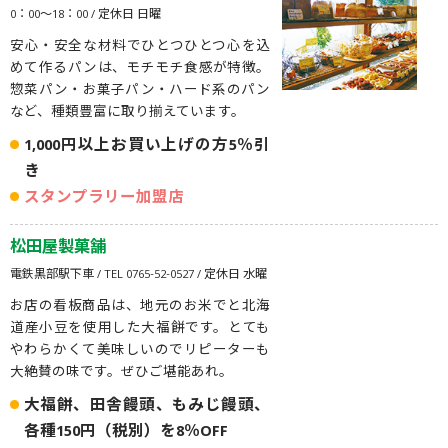
0：00〜18：00 / 定休日 日曜
安心・安全な材料でひとつひとつ心を込
めて作るパンは、モチモチ食感が特徴。
惣菜パン・お菓子パン・ハード系のパン
など、種類豊富に取り揃えています。
1,000円以上お買い上げの方5％引
き
スタンプラリー加盟店
松田屋製菓舗
電鉄黒部駅下車 / TEL 0765-52-0527 / 定休日 水曜
お店の看板商品は、地元のお米でと北海
道産小豆を使用した大福餅です。とても
やわらかくて美味しいのでリピーターも
大絶賛の味です。ぜひご堪能あれ。
大福餅、田舎饅頭、もみじ饅頭、
各種150円（税別）を8％OFF