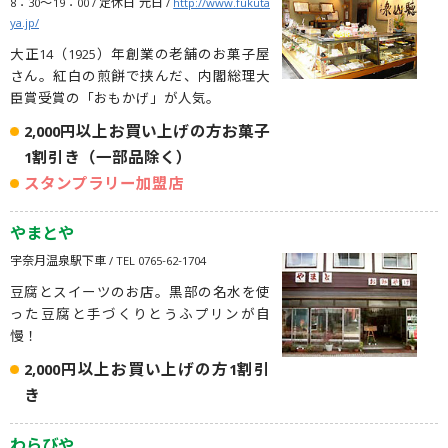
8：30～19：00 / 定休日 元日 /
http://www.fukuta
ya.jp/
大正14（1925）年創業の老舗のお菓子屋
さん。紅白の煎餅で挟んだ、内閣総理大
臣賞受賞の「おもかげ」が人気。
2,000円以上お買い上げの方お菓子
1割引き（一部品除く）
スタンプラリー加盟店
やまとや
宇奈月温泉駅下車 / TEL 0765-62-1704
豆腐とスイーツのお店。黒部の名水を使
った豆腐と手づくりとうふプリンが自
慢！
2,000円以上お買い上げの方1割引
き