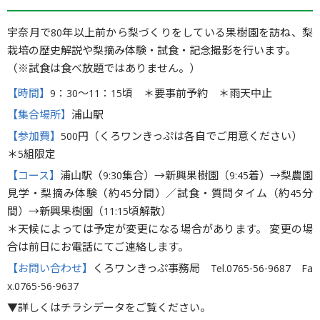
宇奈月で80年以上前から梨づくりをしている果樹園を訪ね、梨
栽培の歴史解説や梨摘み体験・試食・記念撮影を行います。
（※試食は食べ放題ではありません。）
【時間】
9：30〜11：15頃 ＊要事前予約 ＊雨天中止
【集合場所】
浦山駅
【参加費】
500円（くろワンきっぷは各自でご用意ください）
＊5組限定
【コース】
浦山駅（9:30集合）→新興果樹園（9:45着）→梨農園
見学・梨摘み体験（約45分間）／試食・質問タイム（約45分
間）→新興果樹園（11:15頃解散）
＊天候によっては予定が変更になる場合があります。 変更の場
合は前日にお電話にてご連絡します。
【お問い合わせ】
くろワンきっぷ事務局 Tel.0765-56-9687 Fa
x.0765-56-9637
▼詳しくはチラシデータをご覧ください。