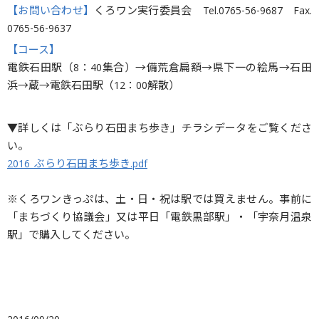
【お問い合わせ】
くろワン実行委員会 Tel.0765-56-9687 Fax.
0765-56-9637
【コース】
電鉄石田駅（8：40集合）→備荒倉扁額→県下一の絵馬→石田
浜→蔵→電鉄石田駅（12：00解散）
▼詳しくは「ぶらり石田まち歩き」チラシデータをご覧くださ
い。
2016_ぶらり石田まち歩き.pdf
※くろワンきっぷは、土・日・祝は駅では買えません。事前に
「まちづくり協議会」又は平日「電鉄黒部駅」・「宇奈月温泉
駅」で購入してください。