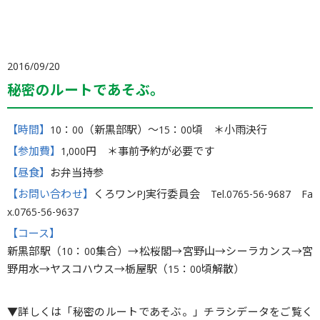
2016/09/20
秘密のルートであそぶ。
【時間】
10：00（新黒部駅）〜15：00頃 ＊小雨決行
【参加費】
1,000円 ＊事前予約が必要です
【昼食】
お弁当持参
【お問い合わせ】
くろワンPJ実行委員会 Tel.0765-56-9687 Fa
x.0765-56-9637
【コース】
新黒部駅（10：00集合）→松桜閣→宮野山→シーラカンス→宮
野用水→ヤスコハウス→栃屋駅（15：00頃解散）
▼詳しくは「秘密のルートであそぶ。」チラシデータをご覧く