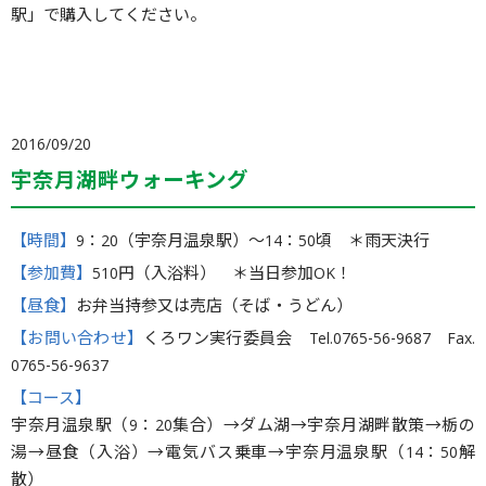
駅」で購入してください。
2016/09/20
宇奈月湖畔ウォーキング
【時間】
9：20（宇奈月温泉駅）〜14：50頃 ＊雨天決行
【参加費】
510円（入浴料） ＊当日参加OK！
【昼食】
お弁当持参又は売店（そば・うどん）
【お問い合わせ】
くろワン実行委員会 Tel.0765-56-9687 Fax.
0765-56-9637
【コース】
宇奈月温泉駅（9：20集合）→ダム湖→宇奈月湖畔散策→栃の
湯→昼食（入浴）→電気バス乗車→宇奈月温泉駅（14：50解
散）