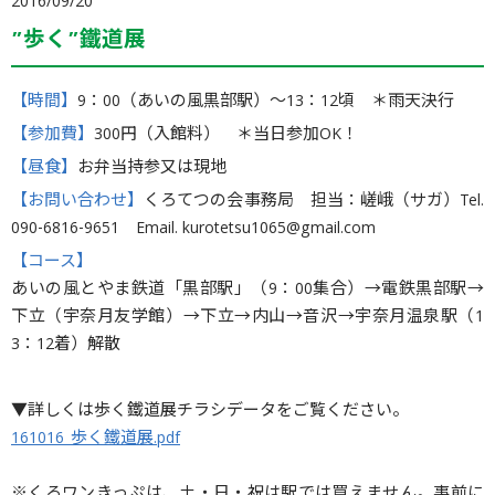
2016/09/20
”歩く”鐵道展
【時間】
9：00（あいの風黒部駅）〜13：12頃 ＊雨天決行
【参加費】
300円（入館料） ＊当日参加OK！
【昼食】
お弁当持参又は現地
【お問い合わせ】
くろてつの会事務局 担当：嵯峨（サガ）Tel.
090-6816-9651 Email. kurotetsu1065@gmail.com
【コース】
あいの風とやま鉄道「黒部駅」（9：00集合）→電鉄黒部駅→
下立（宇奈月友学館）→下立→内山→音沢→宇奈月温泉駅（1
3：12着）解散
▼詳しくは歩く鐵道展チラシデータをご覧ください。
161016_歩く鐵道展.pdf