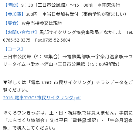
【時間】
9：30（三日市公民館）〜15：00頃 ＊雨天決行
【参加費】
300円 ＊当日参加も受付（事前予約が望ましい）
【昼食】
お弁当持参又は現地
【お問い合わせ】
黒部サイクリング協会事務局／なかしま Tel.
0765-52-0375 Fax.0765-52-5604
【コース】
三日市公民館（9：30集合）→電鉄黒部駅→宇奈月温泉駅→フ
リータイム→愛本→浦山→三日市公民館（15：00頃解散）
▼詳しくは「電車でGO! 市民サイクリング」チラシデータをご
覧ください。
2016_電車でGO! 市民サイクリング.pdf
※くろワンきっぷは、土・日・祝は駅では買えません。事前に
「まちづくり協議会」又は平日「電鉄黒部駅」・「宇奈月温泉
駅」で購入してください。