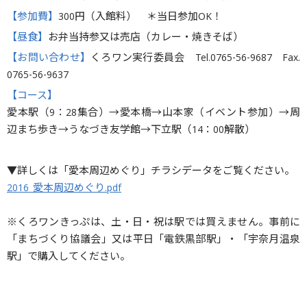
【参加費】
300円（入館料） ＊当日参加OK！
【昼食】
お弁当持参又は売店（カレー・焼きそば）
【お問い合わせ】
くろワン実行委員会 Tel.0765-56-9687 Fax.
0765-56-9637
【コース】
愛本駅（9：28集合）→愛本橋→山本家（イベント参加）→周
辺まち歩き→うなづき友学館→下立駅（14：00解散）
▼詳しくは「愛本周辺めぐり」チラシデータをご覧ください。
2016_愛本周辺めぐり.pdf
※くろワンきっぷは、土・日・祝は駅では買えません。事前に
「まちづくり協議会」又は平日「電鉄黒部駅」・「宇奈月温泉
駅」で購入してください。