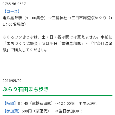
0765-56-9637
【コース】
電鉄黒部駅（9：00集合）→三島神社→三日市周辺桜めぐり（1
2：00頃解散）
※くろワンきっぷは、土・日・祝は駅では買えません。事前に
「まちづくり協議会」又は平日「電鉄黒部駅」・「宇奈月温泉
駅」で購入してください。
2016/09/20
ぶらり石田まち歩き
【時間】
8：40（電鉄石田駅）〜12：00頃 ＊雨天決行
【参加費】
500円（茶菓代） ＊当日参加OK！