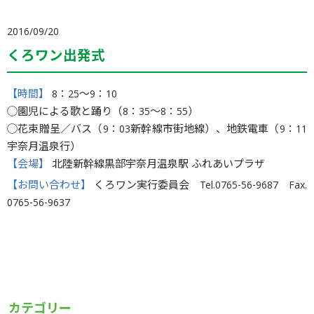
2016/09/20
くろワン出発式
【時間】
8：25〜9：10
◯園児による歌と踊り（8：35〜8：55）
◯花束贈呈／バス（9：03新幹線市街地線）、地鉄電車（9：11
宇奈月温泉行）
【会場】
北陸新幹線黒部宇奈月温泉駅 ふれあいプラザ
【お問い合わせ】
くろワン実行委員会 Tel.0765-56-9687 Fax.
0765-56-9637
カテゴリー